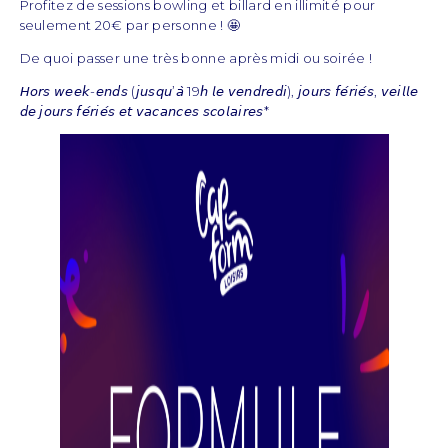
Profitez de sessions bowling et billard en illimité pour
seulement 20€ par personne ! 🤩
De quoi passer une très bonne après midi ou soirée !
𝘏𝘰𝘳𝘴 𝘸𝘦𝘦𝘬-𝘦𝘯𝘥𝘴 (𝘫𝘶𝘴𝘲𝘶’𝘢̀ 19𝘩 𝘭𝘦 𝘷𝘦𝘯𝘥𝘳𝘦𝘥𝘪), 𝘫𝘰𝘶𝘳𝘴 𝘧𝘦́𝘳𝘪𝘦́𝘴, 𝘷𝘦𝘪𝘭𝘭𝘦
𝘥𝘦 𝘫𝘰𝘶𝘳𝘴 𝘧𝘦́𝘳𝘪𝘦́𝘴 𝘦𝘵 𝘷𝘢𝘤𝘢𝘯𝘤𝘦𝘴 𝘴𝘤𝘰𝘭𝘢𝘪𝘳𝘦𝘴*