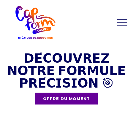
𝗗𝗘́𝗖𝗢𝗨𝗩𝗥𝗘𝗭
𝗡𝗢𝗧𝗥𝗘 𝗙𝗢𝗥𝗠𝗨𝗟𝗘
𝗣𝗥𝗘́𝗖𝗜𝗦𝗜𝗢𝗡 🎯
OFFRE DU MOMENT