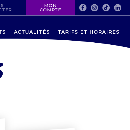
US
MON
FACEBOOK
INSTAGRAM
TIKTOK
LINKE
CTER
COMPTE
TS
ACTUALITÉS
TARIFS ET HORAIRES
s