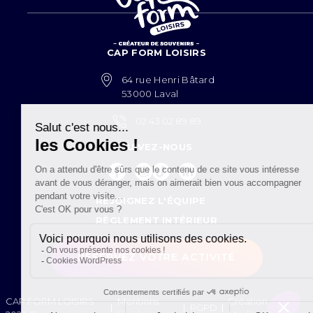
CAP FORM LOISIRS
64 rue Henri Bâtard
53000 Laval
02 43 02 89 89
SUIVEZ-NOUS
Facebook
Instagram
Tiktok
LinkedIn
REJOIGNEZ L'ÉQUIPE
RÈGLEMENT INTÉRIEUR
RÉSERVEZ VOTRE ACTIVITÉ
CAP FORM LOISIRS
Mentions
Création
RGPD