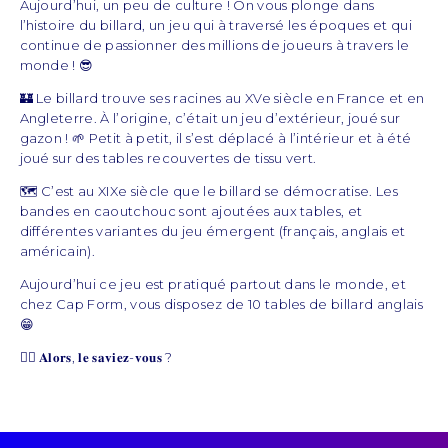
Aujourd’hui, un peu de culture ! On vous plonge dans
l’histoire du billard, un jeu qui à traversé les époques et qui
continue de passionner des millions de joueurs à travers le
monde ! 😎
🏰 Le billard trouve ses racines au XVe siècle en France et en
Angleterre. À l’origine, c’était un jeu d’extérieur, joué sur
gazon ! 🌱 Petit à petit, il s’est déplacé à l’intérieur et à été
joué sur des tables recouvertes de tissu vert.
🗺️ C’est au XIXe siècle que le billard se démocratise. Les
bandes en caoutchouc sont ajoutées aux tables, et
différentes variantes du jeu émergent (français, anglais et
américain).
Aujourd’hui ce jeu est pratiqué partout dans le monde, et
chez Cap Form, vous disposez de 10 tables de billard anglais
😁
👉🏼 𝐀𝐥𝐨𝐫𝐬, 𝐥𝐞 𝐬𝐚𝐯𝐢𝐞𝐳-𝐯𝐨𝐮𝐬 ?