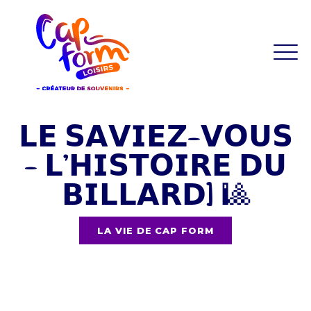
𝗟𝗘 𝗦𝗔𝗩𝗜𝗘𝗭-𝗩𝗢𝗨𝗦
- 𝗟’𝗛𝗜𝗦𝗧𝗢𝗜𝗥𝗘 𝗗𝗨
𝗕𝗜𝗟𝗟𝗔𝗥𝗗] 🎱
LA VIE DE CAP FORM